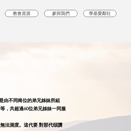
教會資源
參與我們
學基愛鄰社
是由不同崗位的弟兄姊妹所組
等，共超過60位弟兄姊妹一同服
無法測度。這代要 對那代頌讚