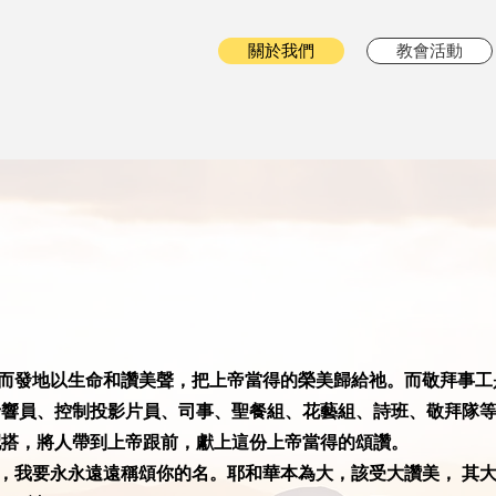
關於我們
教會活動
而發地以生命和讚美聲，把上帝當得的榮美歸給祂。而敬拜事工
音響員、控制投影片員、司事、聖餐組、花藝組、詩班、敬拜隊等
配搭，將人帶到上帝跟前，獻上這份上帝當得的頌讚。
，我要永永遠遠稱頌你的名。耶和華本為大，該受大讚美， 其大